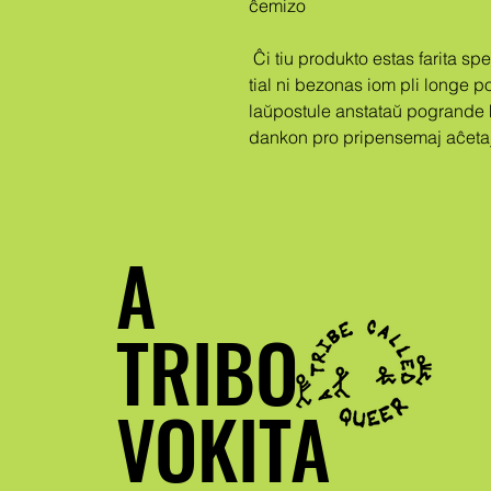
ĉemizo
 Ĉi tiu produkto estas farita speciale por vi tuj kiam vi faras mendon, 
tial ni bezonas iom pli longe por
laŭpostule anstataŭ pogrande h
dankon pro pripensemaj aĉetaj
A
TRIBO
VOKITA