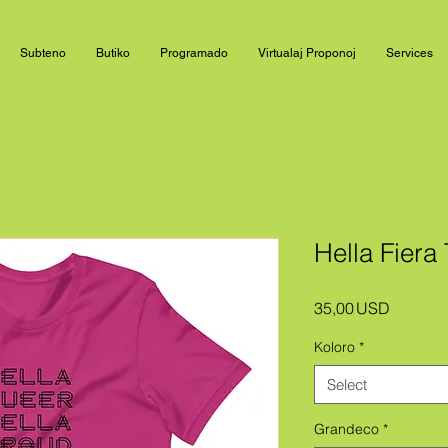
Subteno
Butiko
Programado
Virtualaj Proponoj
Services
Hella Fiera
Price
35,00 USD
Koloro
*
Select
Grandeco
*