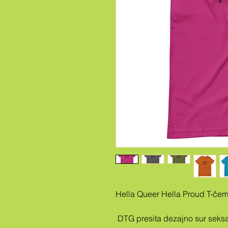
Hella Queer Hella Proud T-ĉem
 DTG presita dezajno sur seksa neŭtrala premio Bella + Canvas 3001-