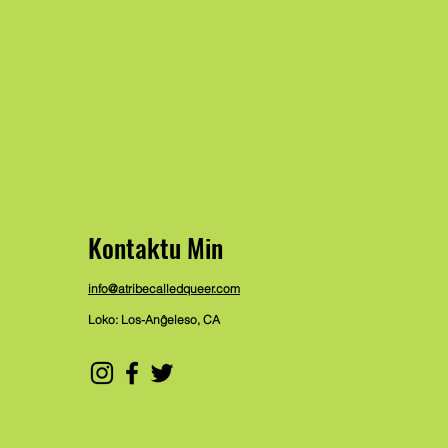
Kontaktu Min
info@atribecalledqueer.com
Loko: Los-Anĝeleso, CA