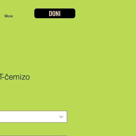
DONI
More
 T-ĉemizo