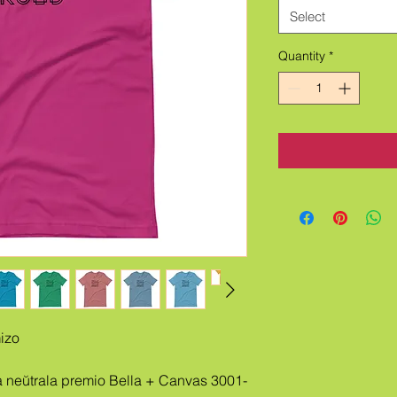
Select
Quantity
*
izo