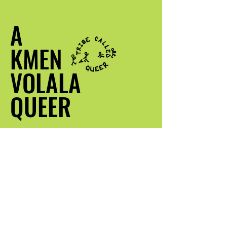
A
KMEN
VOLALA
QUEER
Kontaktujte mě
info@atribecalqueer.com
Místo: Los Angeles, CA