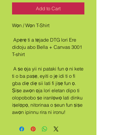
Add to Cart
Wọn / Wọn T-Shirt
 Apẹrẹ ti a tẹjade DTG lori Ere 
didoju abo Bella + Canvas 3001 
T-shirt
 A ṣe ọja yii ni pataki fun ọ ni kete 
ti o ba paṣẹ, eyiti o jẹ idi ti o fi 
gba diẹ diẹ sii lati fi jiṣẹ fun ọ. 
Ṣiṣe awọn ọja lori eletan dipo ti 
olopobobo ṣe iranlọwọ lati dinku 
iṣelọpọ, nitorinaa o ṣeun fun ṣiṣe 
awọn ipinnu rira ni ironu!