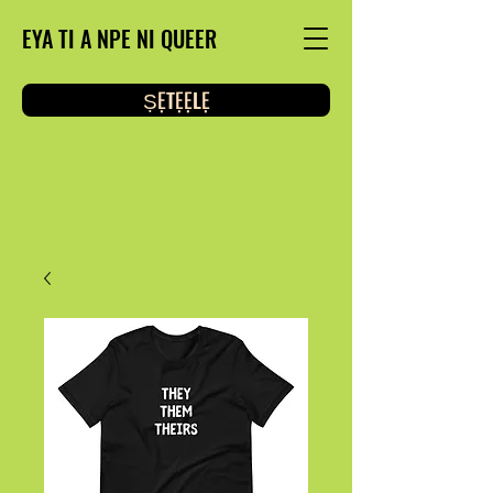
EYA TI A NPE NI QUEER
ṢẸTẸẸLẸ