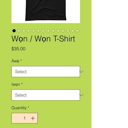
Wọn / Wọn T-Shirt
Price
$35.00
Àwọ̀
*
Iwọn
*
Quantity
*