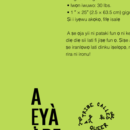
 • Iwọn iwuwo: 30 lbs.
 • 1 ″ × 25″ (2.5 × 63.5 cm) gi
 Ṣi i iyẹwu akọkọ, fifẹ isalẹ
 A ṣe ọja yii ni pataki fun ọ ni kete ti o ba paṣẹ, eyiti o jẹ idi ti o fi gba 
diẹ diẹ sii lati fi jiṣẹ fun ọ. Ṣi
ṣe iranlọwọ lati dinku iṣelọpọ, 
rira ni ironu!
A
ẸYÀ