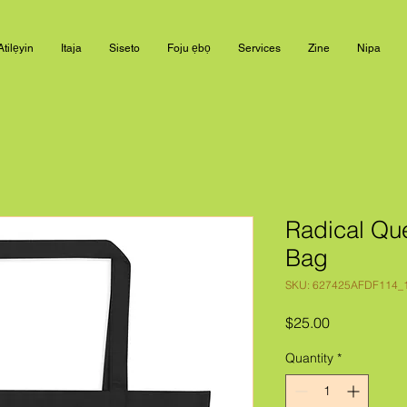
Atilẹyin
Itaja
Siseto
Foju ẹbọ
Services
Zine
Nipa
Radical Que
Bag
SKU: 627425AFDF114_
Price
$25.00
Quantity
*