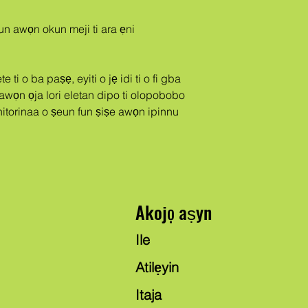
gun awọn okun meji ti ara ẹni
ṣe awọn ọja lori eletan dipo ti olopobobo 
nitorinaa o ṣeun fun ṣiṣe awọn ipinnu 
Akojọ aṣyn
Ile
Atilẹyin
Itaja