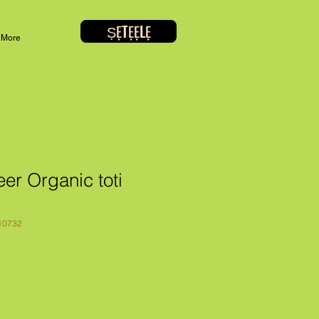
ṢẸTẸẸLẸ
More
er Organic toti
10732