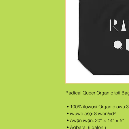
Radical Queer Organic toti Ba
 • 100% ifọwọsi Organic owu 3/
 • iwuwo aṣọ: 8 iwon/yd²
 • Awọn iwọn: 20″ × 14″ × 5″
 • Agbara: 6 galonu