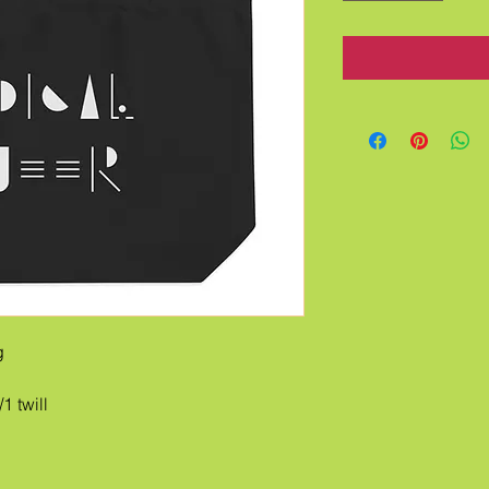
g
1 twill