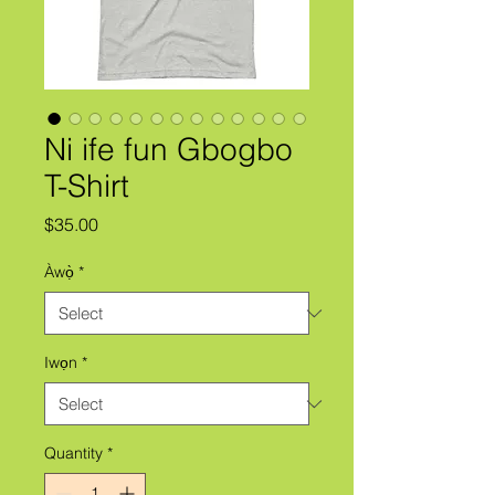
Ni ife fun Gbogbo
T-Shirt
Price
$35.00
Àwọ̀
*
Iwọn
*
Quantity
*