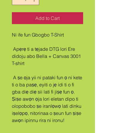
Add to Cart
Ni ife fun Gbogbo T-Shirt
 Apẹrẹ ti a tẹjade DTG lori Ere 
didoju abo Bella + Canvas 3001 
T-shirt
 A ṣe ọja yii ni pataki fun ọ ni kete 
ti o ba paṣẹ, eyiti o jẹ idi ti o fi 
gba diẹ diẹ sii lati fi jiṣẹ fun ọ. 
Ṣiṣe awọn ọja lori eletan dipo ti 
olopobobo ṣe iranlọwọ lati dinku 
iṣelọpọ, nitorinaa o ṣeun fun ṣiṣe 
awọn ipinnu rira ni ironu!