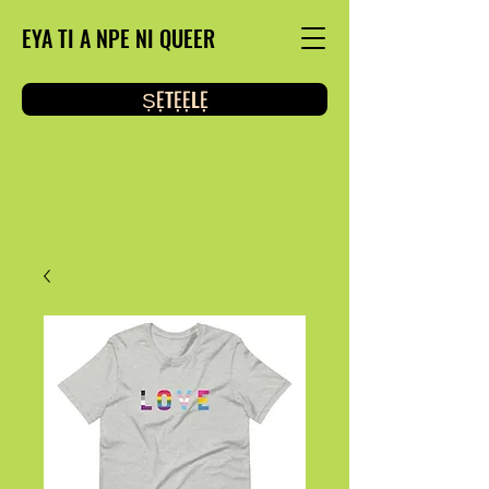
EYA TI A NPE NI QUEER
ṢẸTẸẸLẸ