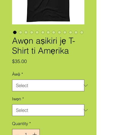
Awọn aṣikiri jẹ T-
Shirt ti Amẹrika
Price
$35.00
Àwọ̀
*
Iwọn
*
Quantity
*