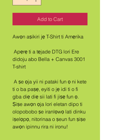
Add to Cart
Awọn aṣikiri jẹ T-Shirt ti Amẹrika
 Apẹrẹ ti a tẹjade DTG lori Ere 
didoju abo Bella + Canvas 3001 
T-shirt
 A ṣe ọja yii ni pataki fun ọ ni kete 
ti o ba paṣẹ, eyiti o jẹ idi ti o fi 
gba diẹ diẹ sii lati fi jiṣẹ fun ọ. 
Ṣiṣe awọn ọja lori eletan dipo ti 
olopobobo ṣe iranlọwọ lati dinku 
iṣelọpọ, nitorinaa o ṣeun fun ṣiṣe 
awọn ipinnu rira ni ironu!