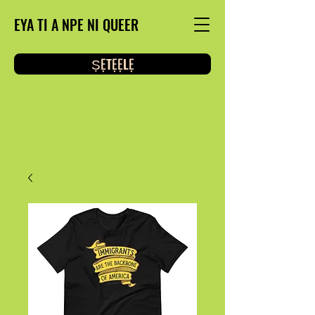
EYA TI A NPE NI QUEER
ṢẸTẸẸLẸ