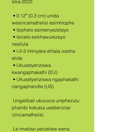
sika-2022
 • 0.12″ (0.3 cm) umda 
wesincamathelisi esimhlophe
 • Isiphelo esimenyezelayo
 • Isicelo esikhawulezayo 
nesilula
 • I-2-3 iminyaka ehlala ixesha 
elide
 • Ukusetyenziswa 
kwangaphakathi (EU)
 • Ukusetyenziswa ngaphakathi 
nangaphandle (US)
 Ungalibali ukucoca umphezulu 
phambi kokuba usebenzise 
izincamathelisi.
 Le mveliso yenzelwe wena 