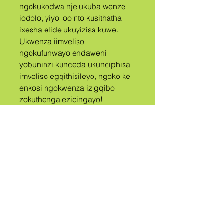
ngokukodwa nje ukuba wenze 
iodolo, yiyo loo nto kusithatha 
ixesha elide ukuyizisa kuwe. 
Ukwenza iimveliso 
ngokufunwayo endaweni 
yobuninzi kunceda ukunciphisa 
imveliso egqithisileyo, ngoko ke 
enkosi ngokwenza izigqibo 
zokuthenga ezicingayo!
A
ISIZWE