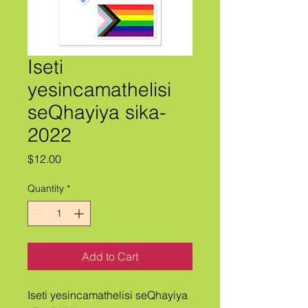
Iseti
yesincamathelisi
seQhayiya sika-
2022
Price
$12.00
Quantity
*
Add to Cart
Iseti yesincamathelisi seQhayiya 