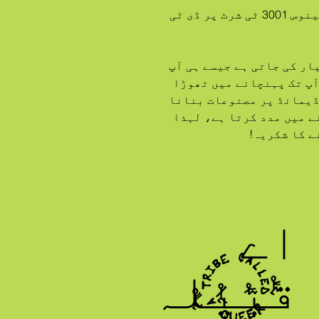
 صنفی غیر جانبدار پریمیم بیلا + کینوس 3001 ٹی شرٹ پر ڈی ٹی 
 یہ پروڈکٹ خاص طور پر آپ کے لیے تیار کی جاتی ہے جیسے ہی آپ 
آرڈر دیتے ہیں، اسی لیے ہمیں اسے آپ تک پہنچانے میں تھوڑا 
زیادہ وقت لگتا ہے۔ بلک کی بجائے ڈیمانڈ پر مصنوعات بنانا 
ضرورت سے زیادہ پیداوار کو کم کرنے میں مدد کرتا ہے، لہذا 
ے کا شکریہ!
اے
قبیلہ