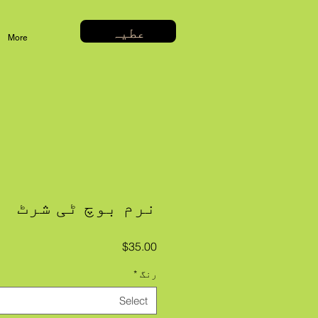
عطیہ
More
نرم بوچ ٹی شرٹ
Price
$35.00
رنگ
*
Select