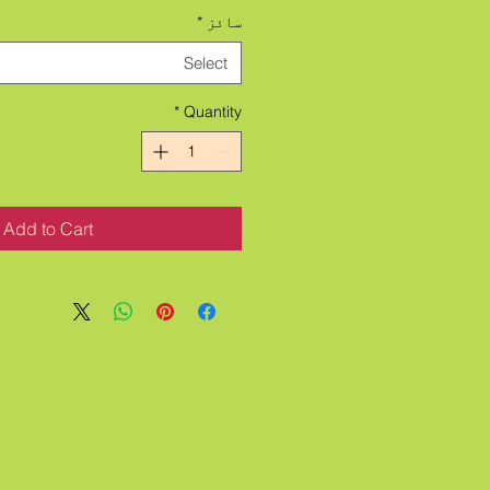
سائز
*
Select
*
Quantity
Add to Cart