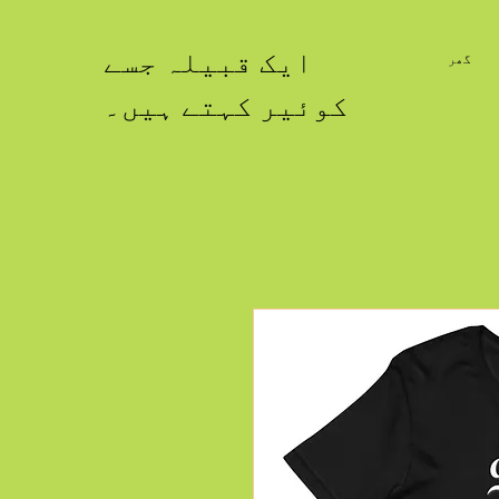
ایک قبیلہ جسے
گھر
کوئیر کہتے ہیں۔