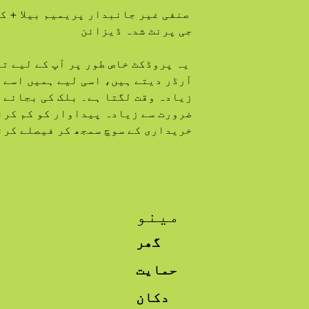
جی پرنٹ شدہ ڈیزائن
خریداری کے سوچ سمجھ کر فیصلے کرن
مینو
گھر
حمایت
دکان