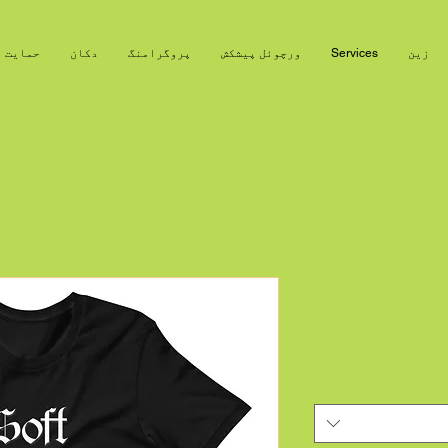
زین
Services
ورچوئل پیشکش
پروگرامنگ
دکان
حمایت