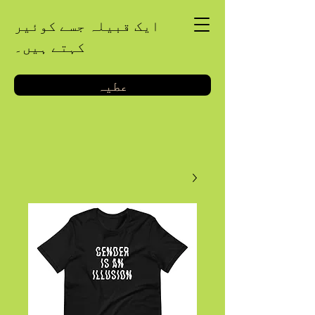
ایک قبیلہ جسے کوئیر
کہتے ہیں۔
عطیہ