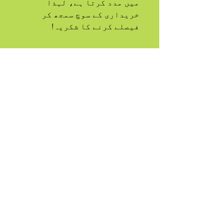
میں مدد کرتا ہے، لہذا 
خریداری کے سوچ سمجھ کر 
فیصلے کرنے کا شکریہ!
اے
قبیلہ
بلایا
QUEER