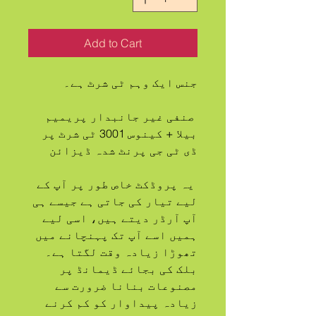
Add to Cart
جنس ایک وہم ٹی شرٹ ہے۔
 صنفی غیر جانبدار پریمیم 
بیلا + کینوس 3001 ٹی شرٹ پر 
ڈی ٹی جی پرنٹ شدہ ڈیزائن
 یہ پروڈکٹ خاص طور پر آپ کے 
لیے تیار کی جاتی ہے جیسے ہی 
آپ آرڈر دیتے ہیں، اسی لیے 
ہمیں اسے آپ تک پہنچانے میں 
تھوڑا زیادہ وقت لگتا ہے۔ 
بلک کی بجائے ڈیمانڈ پر 
مصنوعات بنانا ضرورت سے 
زیادہ پیداوار کو کم کرنے 