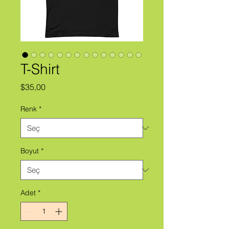
T-Shirt
Fiyat
$35,00
Renk
*
Boyut
*
Adet
*