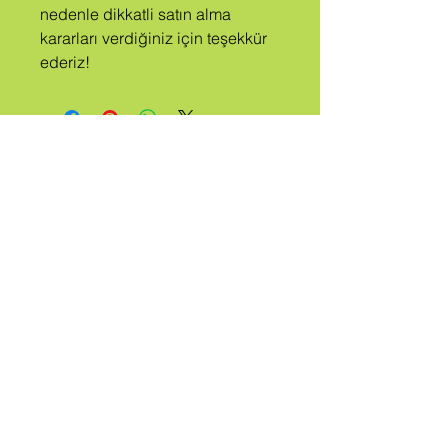
nedenle dikkatli satın alma 
kararları verdiğiniz için teşekkür 
ederiz!
A
kabile
ARANAN
KUİR