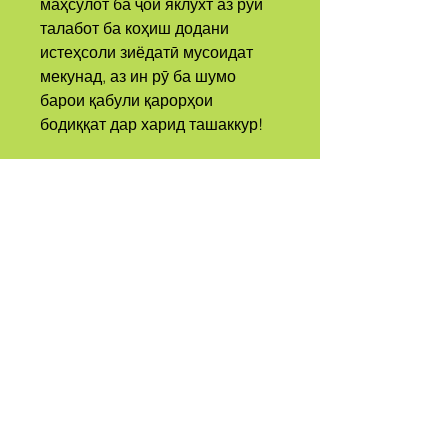
маҳсулот ба ҷои яклухт аз рӯи 
талабот ба коҳиш додани 
истеҳсоли зиёдатӣ мусоидат 
мекунад, аз ин рӯ ба шумо 
барои қабули қарорҳои 
бодиққат дар харид ташаккур!
А
СОБИЛА
ЗАНГ КАРД
КАЙР