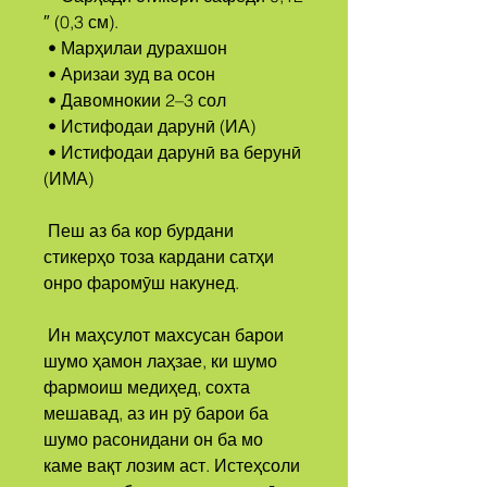
″ (0,3 см).
 • Марҳилаи дурахшон
 • Аризаи зуд ва осон
 • Давомнокии 2–3 сол
 • Истифодаи дарунӣ (ИА)
 • Истифодаи дарунӣ ва берунӣ 
(ИМА)
 Пеш аз ба кор бурдани 
стикерҳо тоза кардани сатҳи 
онро фаромӯш накунед.
 Ин маҳсулот махсусан барои 
шумо ҳамон лаҳзае, ки шумо 
фармоиш медиҳед, сохта 
мешавад, аз ин рӯ барои ба 
шумо расонидани он ба мо 
каме вақт лозим аст. Истеҳсоли 