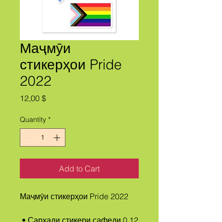
Маҷмӯи
стикерҳои Pride
2022
Price
12,00 $
Quantity
*
Add to Cart
Маҷмӯи стикерҳои Pride 2022
 • Сарҳади стикери сафеди 0,12 