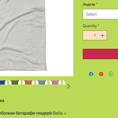
Андоза
*
Select
Quantity
*
ка