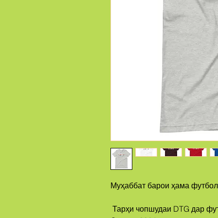
Муҳаббат барои ҳама футбол
 Тарҳи чопшудаи DTG дар футболкаи бетарафи гендерӣ Bella + 