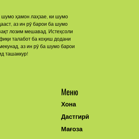
аст, аз ин рӯ барои ба шумо 
ақт лозим мешавад. Истеҳсоли 
фиқи талабот ба коҳиш додани 
екунад, аз ин рӯ ба шумо барои 
ид ташаккур!
Меню
Хона
Дастгирӣ
Мағоза