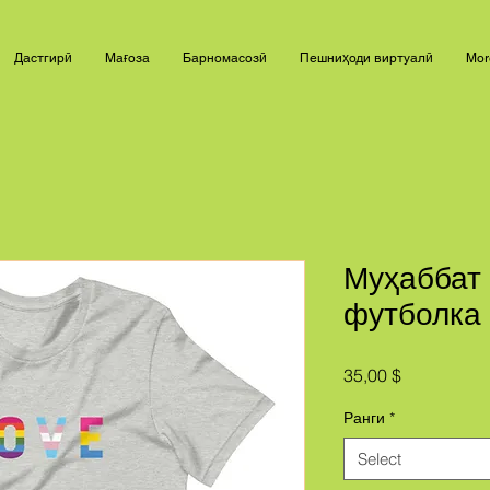
Дастгирӣ
Мағоза
Барномасозӣ
Пешниҳоди виртуалӣ
Mor
Муҳаббат
футболка
Price
35,00 $
Ранги
*
Select