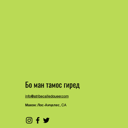
Бо ман тамос гиред
info@atribecalledqueer.com
Макон: Лос-Анҷелес, CA