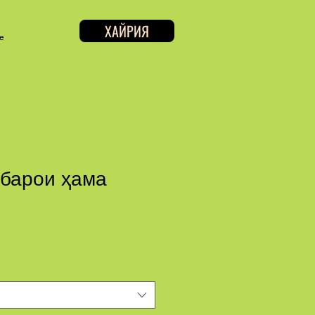
ХАЙРИЯ
e
 барои ҳама