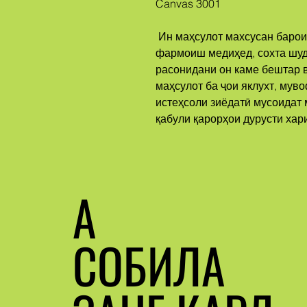
Canvas 3001
 Ин маҳсулот махсусан барои шумо ҳамон лаҳзае, ки шумо 
фармоиш медиҳед, сохта шуда
расонидани он каме бештар в
маҳсулот ба ҷои яклухт, муво
истеҳсоли зиёдатӣ мусоидат м
қабули қарорҳои дурусти хар
А
СОБИЛА