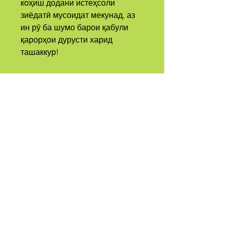
коҳиш додани истеҳсоли 
зиёдатӣ мусоидат мекунад, аз 
ин рӯ ба шумо барои қабули 
қарорҳои дурусти харид 
ташаккур!
А
СОБИЛА
ЗАНГ КАРД
КАЙР