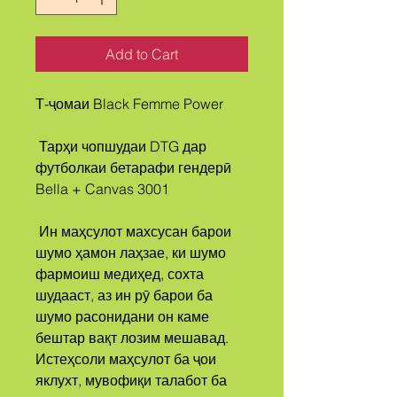
Add to Cart
Т-ҷомаи Black Femme Power
 Тарҳи чопшудаи DTG дар 
футболкаи бетарафи гендерӣ 
Bella + Canvas 3001
 Ин маҳсулот махсусан барои 
шумо ҳамон лаҳзае, ки шумо 
фармоиш медиҳед, сохта 
шудааст, аз ин рӯ барои ба 
шумо расонидани он каме 
бештар вақт лозим мешавад. 
Истеҳсоли маҳсулот ба ҷои 
яклухт, мувофиқи талабот ба 