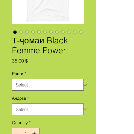
Т-ҷомаи Black
Femme Power
Price
35,00 $
Ранги
*
Андоза
*
Quantity
*