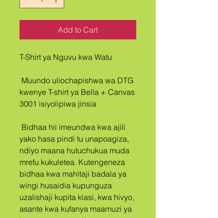
Add to Cart
T-Shirt ya Nguvu kwa Watu
 Muundo uliochapishwa wa DTG 
kwenye T-shirt ya Bella + Canvas 
3001 isiyolipiwa jinsia
 Bidhaa hii imeundwa kwa ajili 
yako hasa pindi tu unapoagiza, 
ndiyo maana hutuchukua muda 
mrefu kukuletea. Kutengeneza 
bidhaa kwa mahitaji badala ya 
wingi husaidia kupunguza 
uzalishaji kupita kiasi, kwa hivyo, 
asante kwa kufanya maamuzi ya 