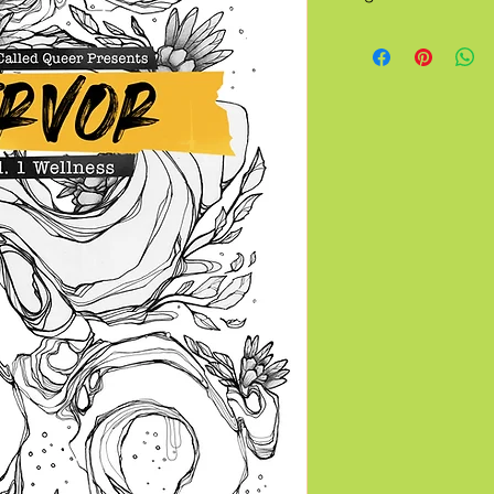
Sawaktos Anjeun meul
maréntahkeun pikeun