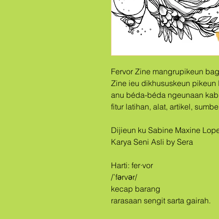
Fervor Zine mangrupikeun bagi
Zine ieu dikhususkeun pikeun
anu béda-béda ngeunaan kab
fitur latihan, alat, artikel, sum
Dijieun ku Sabine Maxine Lop
Karya Seni Asli by Sera
Harti: fer·vor
/ˈfərvər/
kecap barang
rarasaan sengit sarta gairah.