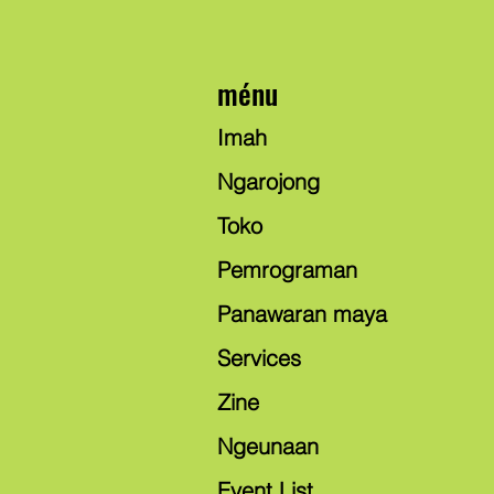
ménu
Imah
Ngarojong
Toko
Pemrograman
Panawaran maya
Services
Zine
Ngeunaan
Event List