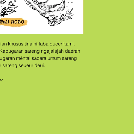
an khusus tina nirlaba queer kami.
 Kabugaran sareng ngajalajah daérah
ugaran méntal sacara umum sareng
ber sareng seueur deui.
ez