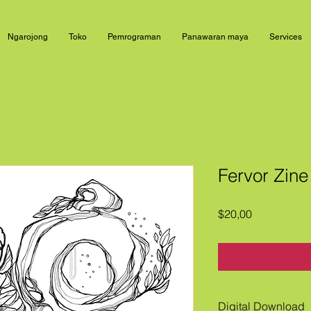
Ngarojong
Toko
Pemrograman
Panawaran maya
Services
Fervor Zine
Price
$20,00
Digital Download