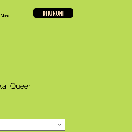
DHURONI
More
ikal Queer