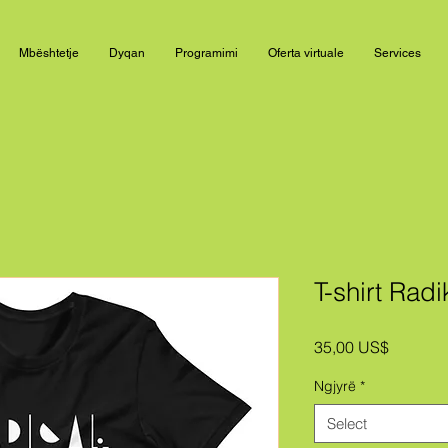
Mbështetje
Dyqan
Programimi
Oferta virtuale
Services
T-shirt Rad
Price
35,00 US$
Ngjyrë
*
Select