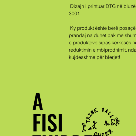
 Dizajn i printuar DTG në bluzë premium neutral gjinor Bella + Canvas 
3001
 Ky produkt është bërë posaçërisht për ju sapo të bëni një porosi, 
prandaj na duhet pak më shumë 
e produkteve sipas kërkesës n
reduktimin e mbiprodhimit, nda
kujdesshme për blerjet!
A
FISI