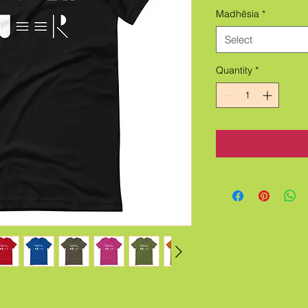
Madhësia
*
Select
Quantity
*