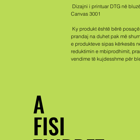
 Dizajni i printuar DTG në bluzë premium neutral gjinor Bella + 
Canvas 3001
 Ky produkt është bërë posaçërisht për ju sapo të bëni një porosi, 
prandaj na duhet pak më shumë 
e produkteve sipas kërkesës n
reduktimin e mbiprodhimit, pran
vendime të kujdesshme për ble
A
FISI