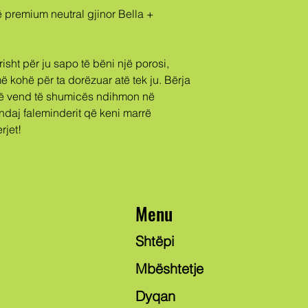
kohë për ta dorëzuar atë tek ju. Bërja 
ë vend të shumicës ndihmon në 
daj faleminderit që keni marrë 
rjet!
Menu
Shtëpi
Mbështetje
Dyqan