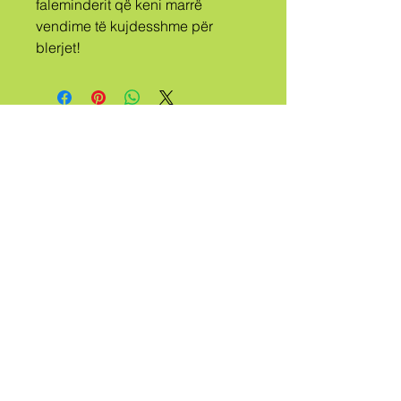
faleminderit që keni marrë 
vendime të kujdesshme për 
blerjet!
A
FISI
THIRRET
QUEER