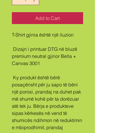
Add to Cart
T-Shirt gjinia është një iluzion
 Dizajn i printuar DTG në bluzë 
premium neutral gjinor Bella + 
Canvas 3001
 Ky produkt është bërë 
posaçërisht për ju sapo të bëni 
një porosi, prandaj na duhet pak 
më shumë kohë për ta dorëzuar 
atë tek ju. Bërja e produkteve 
sipas kërkesës në vend të 
shumicës ndihmon në reduktimin 
e mbiprodhimit, prandaj 