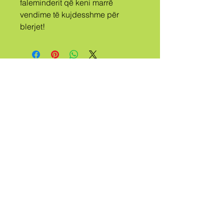
faleminderit që keni marrë 
vendime të kujdesshme për 
blerjet!
A
FISI
THIRRET
QUEER