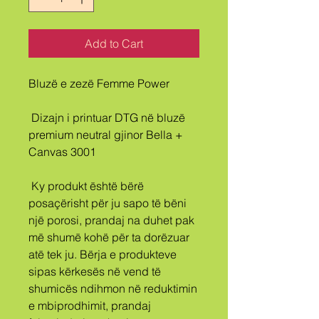
Add to Cart
Bluzë e zezë Femme Power
 Dizajn i printuar DTG në bluzë 
premium neutral gjinor Bella + 
Canvas 3001
 Ky produkt është bërë 
posaçërisht për ju sapo të bëni 
një porosi, prandaj na duhet pak 
më shumë kohë për ta dorëzuar 
atë tek ju. Bërja e produkteve 
sipas kërkesës në vend të 
shumicës ndihmon në reduktimin 
e mbiprodhimit, prandaj 