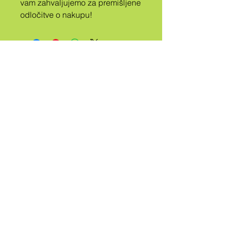
vam zahvaljujemo za premišljene 
odločitve o nakupu!
A
PLEME
POKLICANO
QUEER
Kontaktiraj me