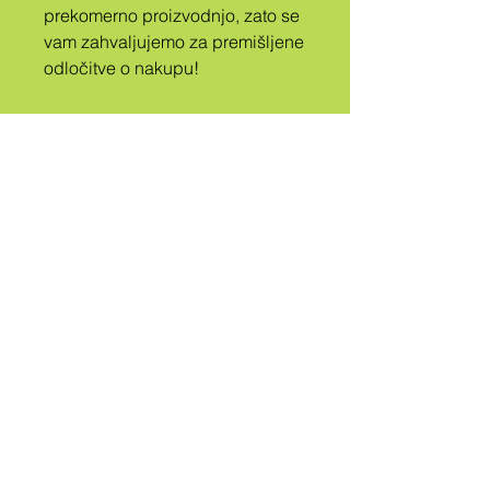
prekomerno proizvodnjo, zato se 
vam zahvaljujemo za premišljene 
odločitve o nakupu!
A
PLEME
POKLICANO
QUEER