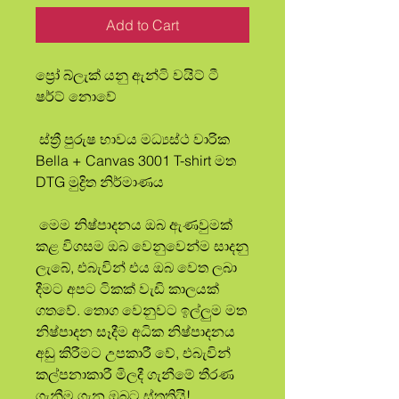
Add to Cart
ප්‍රෝ බ්ලැක් යනු ඇන්ටි වයිට් ටී 
ෂර්ට් නොවේ
 ස්ත්‍රී පුරුෂ භාවය මධ්‍යස්ථ වාරික 
Bella + Canvas 3001 T-shirt මත 
DTG මුද්‍රිත නිර්මාණය
 මෙම නිෂ්පාදනය ඔබ ඇණවුමක් 
කළ විගසම ඔබ වෙනුවෙන්ම සාදනු 
ලැබේ, එබැවින් එය ඔබ වෙත ලබා 
දීමට අපට ටිකක් වැඩි කාලයක් 
ගතවේ. තොග වෙනුවට ඉල්ලුම මත 
නිෂ්පාදන සෑදීම අධික නිෂ්පාදනය 
අඩු කිරීමට උපකාරී වේ, එබැවින් 
කල්පනාකාරී මිලදී ගැනීමේ තීරණ 
ගැනීම ගැන ඔබට ස්තූතියි!