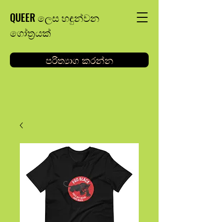
QUEER ලෙස හඳුන්වන
ගෝත්‍රයක්
පරිත්‍යාග කරන්න