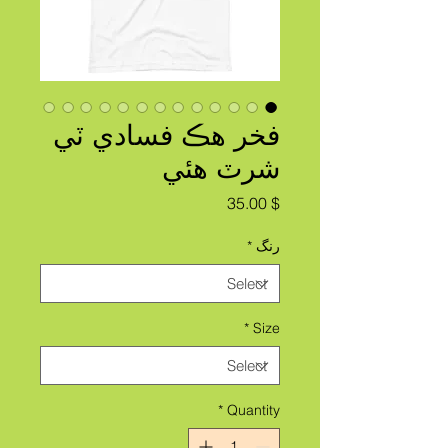
فخر هڪ فسادي ٽي
شرٽ هئي
Price
$ 35.00
رنگ
*
*
Size
*
Quantity