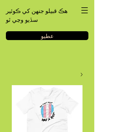
هڪ قبيلو جنهن کي ڪوئير
سڏيو وڃي ٿو
عطيو