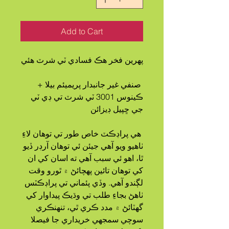
Add to Cart
پهرين فخر هڪ فسادي ٽي شرٽ هئي
 صنفي غير جانبدار پريميئم بيلا + 
ڪينوس 3001 ٽي شرٽ تي ڊي ٽي 
جي ڇپيل ڊيزائن
 هي پراڊڪٽ خاص طور تي توهان لاءِ 
ٺاهيو ويو آهي جيئن ئي توهان آرڊر ڏيو 
ٿا، اهو ئي سبب آهي ته اسان کي ان 
کي توهان تائين پهچائڻ ۾ ٿورو وقت 
لڳندو آهي. وڏي پئماني تي پراڊڪٽس 
ٺاهڻ بجاءِ طلب تي وڌيڪ پيداوار کي 
گهٽائڻ ۾ مدد ڪري ٿي، تنهنڪري 
سوچي سمجهي خريداري جا فيصلا 