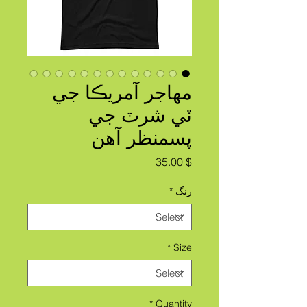
مهاجر آمريڪا جي
ٽي شرٽ جي
پسمنظر آهن
Price
$ 35.00
رنگ
*
*
Size
*
Quantity