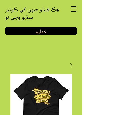
هڪ قبيلو جنهن کي ڪوئير
سڏيو وڃي ٿو
عطيو