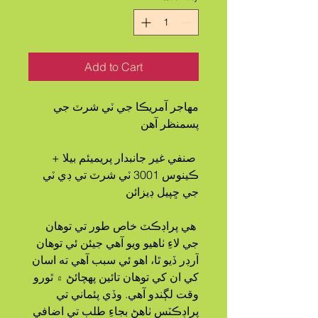
Add to Cart
مهاجر آمريڪا جي ٽي شرٽ جي 
پسمنظر آهن
 صنفي غير جانبدار پريميئم بيلا + 
ڪينوس 3001 ٽي شرٽ تي ڊي ٽي 
جي ڇپيل ڊيزائن
 هي پراڊڪٽ خاص طور تي توهان 
جي لاءِ ٺاهيو ويو آهي جيئن ئي توهان 
آرڊر ڏيو ٿا، اهو ئي سبب آهي ته اسان 
کي ان کي توهان تائين پهچائڻ ۾ ٿورو 
وقت لڳندو آهي. وڏي پئماني تي 
پراڊڪٽس ٺاهڻ بجاءِ طلب تي اضافي 