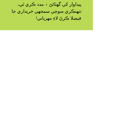
پيداوار کي گهٽائڻ ۾ مدد ڪري ٿي، 
تنهنڪري سوچي سمجهي خريداري جا 
فيصلا ڪرڻ لاءِ مهرباني!
اي
TRIBE
سڏيو ويو
QUEER