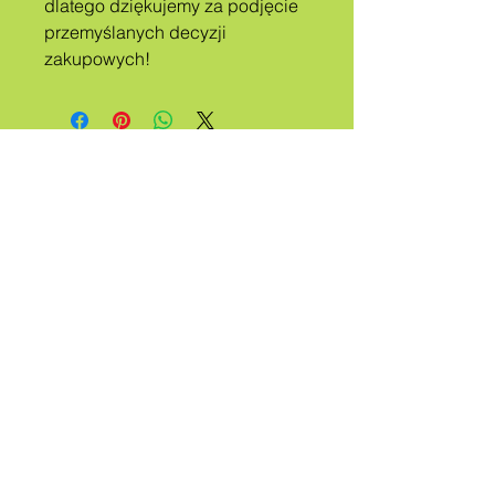
dlatego dziękujemy za podjęcie 
przemyślanych decyzji 
zakupowych!
A
PLEMIĘ
NAZYWA
QUEER