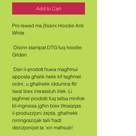
Add to Cart
Pro-Iswed ma jfissirx Hoodie Anti 
White
 Disinn stampat DTG fuq hoodie 
Gilden
 Dan il-prodott huwa magħmul 
apposta għalik hekk kif tagħmel 
ordni, u għalhekk iddumna ftit 
itwal biex inwassluh lilek. Li 
tagħmel prodotti fuq talba minflok 
bl-ingrossa jgħin biex titnaqqas 
il-produzzjoni żejda, għalhekk 
nirringrazzjak talli ħadt 
deċiżjonijiet ta 'xiri maħsub!