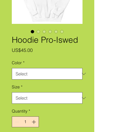
Hoodie Pro-Iswed
Price
US$45.00
Color
*
Size
*
Quantity
*