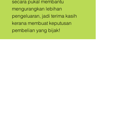
secara pukal membantu 
mengurangkan lebihan 
pengeluaran, jadi terima kasih 
kerana membuat keputusan 
pembelian yang bijak!
A
PUAK
DIPANGGIL
QUEER