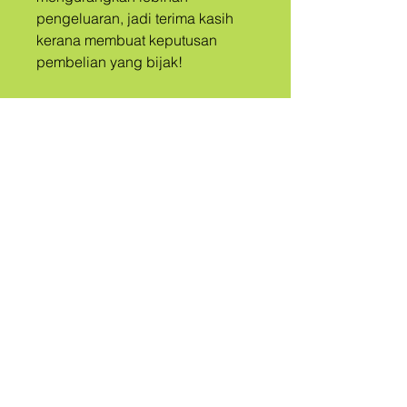
pengeluaran, jadi terima kasih 
kerana membuat keputusan 
pembelian yang bijak!
A
PUAK
DIPANGGIL
QUEER