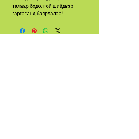
талаар бодолтой шийдвэр 
гаргасанд баярлалаа!
А
ОВГ
ДУУДСАН
ХЭДЭН