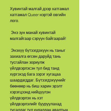
Хувинтай малгай дээр хатгамал 
хатгамал Queer нэртэй овгийн 
лого.
 Энэ зун манай хувинтай 
малгайгаар сэрүүн байгаарай!
 Энэхүү бүтээгдэхүүн нь таныг 
захиалга өгсөн даруйд тань 
тусгайлан зориулж 
үйлдвэрлэсэн тул бид танд 
хүргэхэд бага зэрэг хугацаа 
шаардагддаг. Бүтээгдэхүүнийг 
бөөнөөр нь биш харин эрэлт 
хэрэгцээнд нийцүүлэн 
үйлдвэрлэх нь хэт 
үйлдвэрлэлийг бууруулахад 
тусалдаг тул худалдан авалтын 