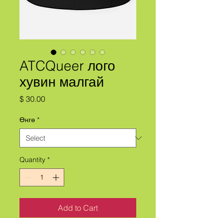
ATCQueer лого
хувин малгай
Price
$ 30.00
Өнгө
*
Quantity
*
Add to Cart