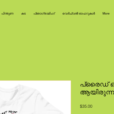
പിന്തുണ
കട
പ്രോഗ്രാമിംഗ്
വെർച്വൽ ഓഫറുകൾ
More
പ്രൈഡ് ഒരു
ആയിരുന്ന
Price
$35.00