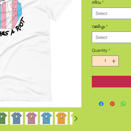
നിറം
*
Select
വലിപ്പം
*
Select
Quantity
*