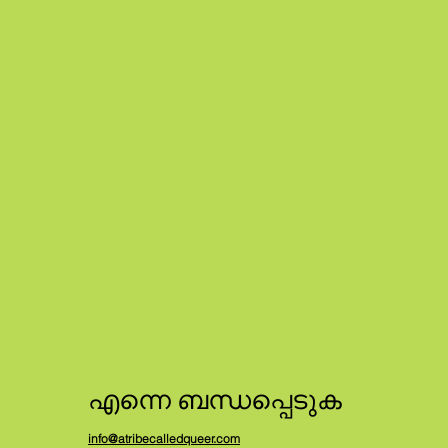
എന്നെ ബന്ധപ്പെടുക
info@atribecalledqueer.com