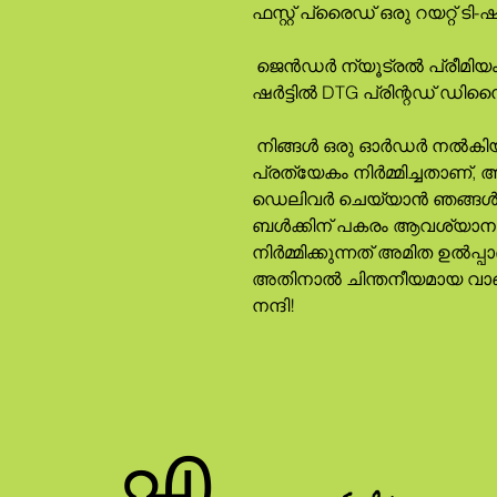
ഫസ്റ്റ് പ്രൈഡ് ഒരു റയറ്റ് ടി-
 ജെൻഡർ ന്യൂട്രൽ പ്രീമിയം ബെല്ല + ക്യാൻവാസ് 3001 ടി-
ഷർട്ടിൽ DTG പ്രിന്റഡ് ഡ
 നിങ്ങൾ ഒരു ഓർഡർ നൽകിയയുടൻ ഈ ഉൽപ്പന്നം നിങ്ങൾക്കായി 
പ്രത്യേകം നിർമ്മിച്ചതാണ്, 
ഡെലിവർ ചെയ്യാൻ ഞങ്ങൾക്ക് 
ബൾക്കിന് പകരം ആവശ്യാനു
നിർമ്മിക്കുന്നത് അമിത ഉൽപ്പ
അതിനാൽ ചിന്തനീയമായ വാങ്
നന്ദി!
എ