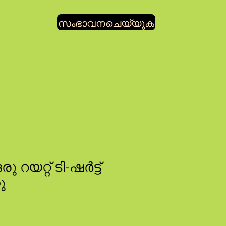
സംഭാവനചെയ്യുക
 റയറ്റ് ടി-ഷർട്ട്
ു