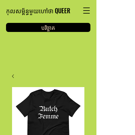
កុលសម្ព័ន្ធមួយហៅថា QUEER
បរិច្ចាគ