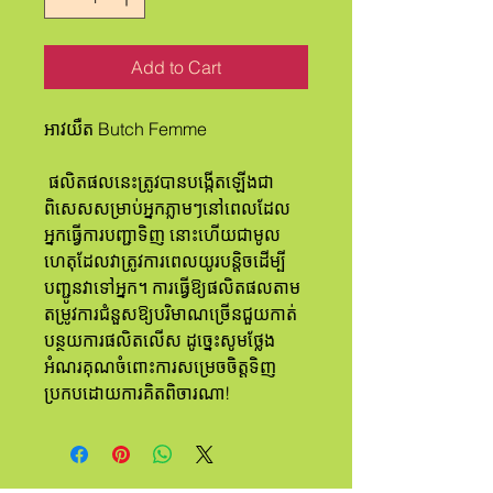
Add to Cart
អាវយឺត Butch Femme
 ផលិតផលនេះត្រូវបានបង្កើតឡើងជា
ពិសេសសម្រាប់អ្នកភ្លាមៗនៅពេលដែល
អ្នកធ្វើការបញ្ជាទិញ នោះហើយជាមូល
ហេតុដែលវាត្រូវការពេលយូរបន្តិចដើម្បី
បញ្ជូនវាទៅអ្នក។ ការធ្វើឱ្យផលិតផលតាម
តម្រូវការជំនួសឱ្យបរិមាណច្រើនជួយកាត់
បន្ថយការផលិតលើស ដូច្នេះសូមថ្លែង
អំណរគុណចំពោះការសម្រេចចិត្តទិញ
ប្រកបដោយការគិតពិចារណា!