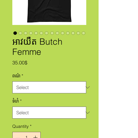
អាវយឺត Butch
Femme
Price
35.00$
ពណ៌
*
ទំហំ
*
Quantity
*