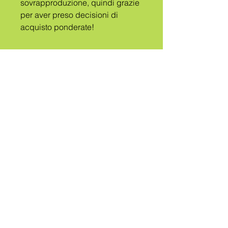
sovrapproduzione, quindi grazie 
per aver preso decisioni di 
acquisto ponderate!
UN
TRIBÙ
CHIAMATO
QUEER