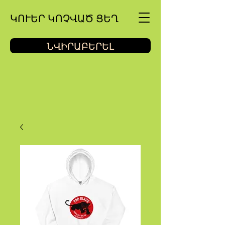
ԿՈՒԵՐ ԿՈՉՎԱԾ ՑԵՂ
ՆՎԻՐԱԲԵՐԵԼ