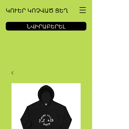
ԿՈՒԵՐ ԿՈՉՎԱԾ ՑԵՂ
ՆՎԻՐԱԲԵՐԵԼ