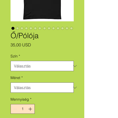
Ő/Pólója
Ár
35,00 USD
Szín
*
Méret
*
Mennyiség
*