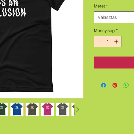
Méret
*
Választás
Mennyiség
*