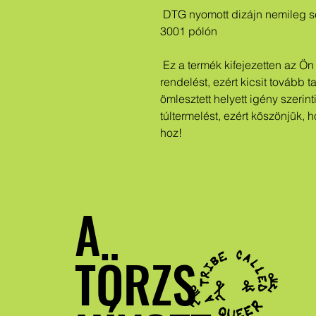
 DTG nyomott dizájn nemileg semleges prémium Bella + Canvas 
3001 pólón
 Ez a termék kifejezetten az Ön számára készült, amint leadja a 
rendelést, ezért kicsit tovább t
ömlesztett helyett igény szerint
túltermelést, ezért köszönjük, 
hoz!
A
TÖRZS