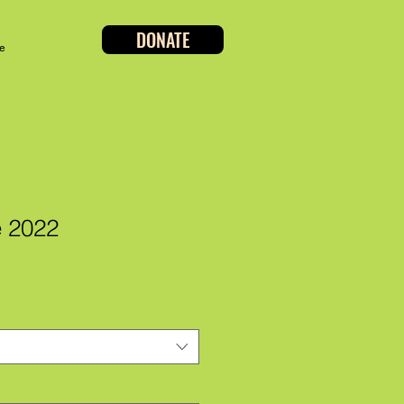
DONATE
e
e 2022