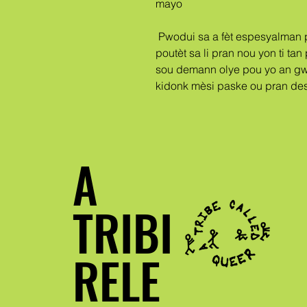
mayo
 Pwodui sa a fèt espesyalman pou ou le pli vit ke ou pase yon lòd, se 
poutèt sa li pran nou yon ti tan
sou demann olye pou yo an gw
kidonk mèsi paske ou pran de
A
TRIBI
RELE