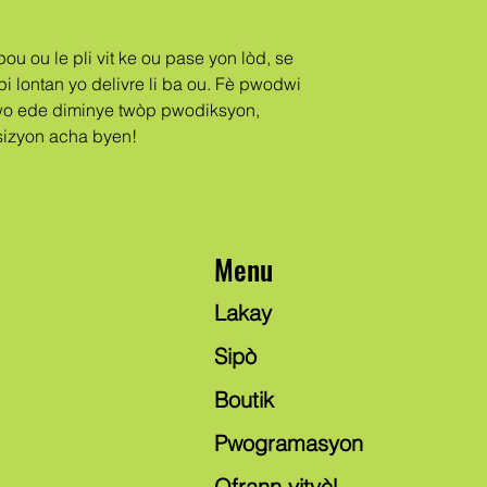
 pi lontan yo delivre li ba ou. Fè pwodwi 
o ede diminye twòp pwodiksyon, 
sizyon acha byen!
Menu
Lakay
Sipò
Boutik
Pwogramasyon
Ofrann vityèl