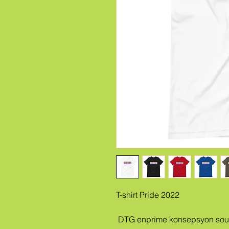
T-shirt Pride 2022
 DTG enprime konsepsyon sou sèks net prim Bella + Canvas 3001 