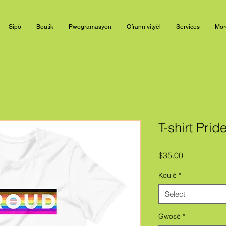
Sipò
Boutik
Pwogramasyon
Ofrann vityèl
Services
Mor
T-shirt Prid
Price
$35.00
Koulè
*
Select
Gwosè
*