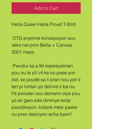
Add to Cart
Hella Queer Hella Proud T-Shirt
 DTG enprime konsepsyon sou 
sèks net prim Bella + Canvas 
3001 mayo
 Pwodui sa a fèt espesyalman 
pou ou le pli vit ke ou pase yon 
lòd, se poutèt sa li pran nou yon ti 
tan pi lontan yo delivre li ba ou. 
Fè pwodwi sou demann olye pou 
yo an gwo ede diminye twòp 
pwodiksyon, kidonk mèsi paske 
ou pran desizyon acha byen!