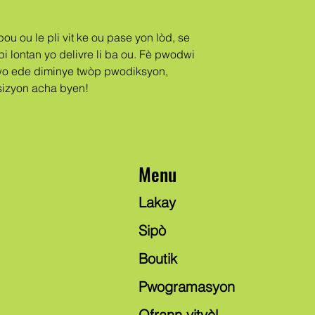
 pi lontan yo delivre li ba ou. Fè pwodwi 
o ede diminye twòp pwodiksyon, 
sizyon acha byen!
Menu
Lakay
Sipò
Boutik
Pwogramasyon
Ofrann vityèl