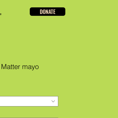
DONATE
e
s Matter mayo