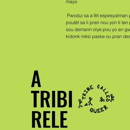
mayo
 Pwodui sa a fèt espesyalman pou ou le pli vit ke ou pase yon lòd, se 
poutèt sa li pran nou yon ti tan
sou demann olye pou yo an gw
kidonk mèsi paske ou pran de
A
TRIBI
RELE