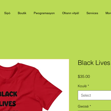
Sipò
Boutik
Pwogramasyon
Ofrann vityèl
Services
Mor
Black Live
Price
$35.00
Koulè
*
Select
Gwosè
*