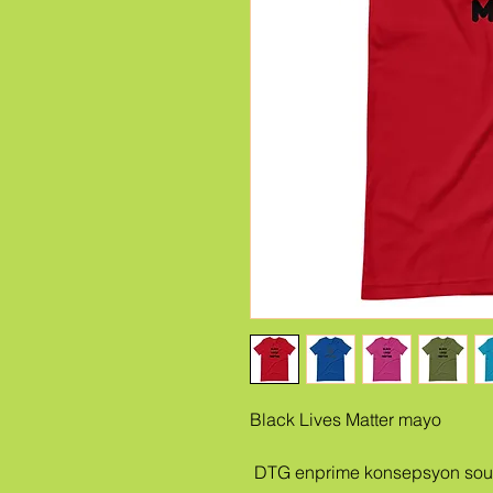
Black Lives Matter mayo
 DTG enprime konsepsyon sou sèks net prim Bella + Canvas 3001 