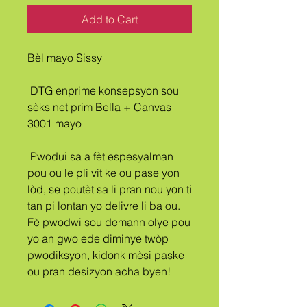
Add to Cart
Bèl mayo Sissy
 DTG enprime konsepsyon sou 
sèks net prim Bella + Canvas 
3001 mayo
 Pwodui sa a fèt espesyalman 
pou ou le pli vit ke ou pase yon 
lòd, se poutèt sa li pran nou yon ti 
tan pi lontan yo delivre li ba ou. 
Fè pwodwi sou demann olye pou 
yo an gwo ede diminye twòp 
pwodiksyon, kidonk mèsi paske 
ou pran desizyon acha byen!