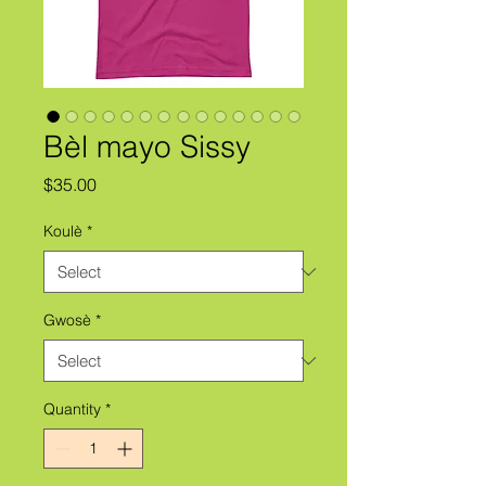
Bèl mayo Sissy
Price
$35.00
Koulè
*
Gwosè
*
Quantity
*