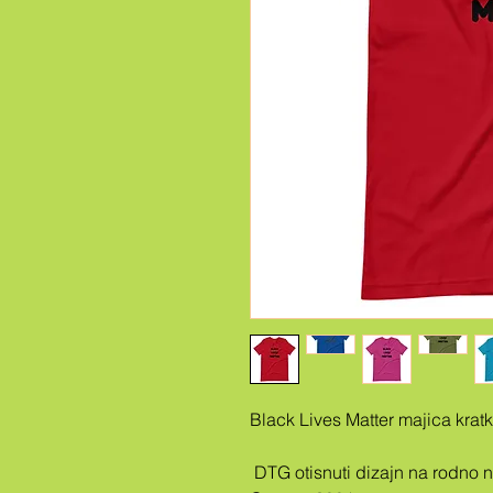
Black Lives Matter majica krat
 DTG otisnuti dizajn na rodno neutralnoj vrhunskoj majici Bella + 