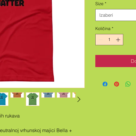
Size
*
Izaberi
Količina
*
Do
kih rukava