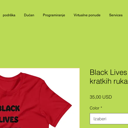
podrška
Dućan
Programiranje
Virtualne ponude
Services
Black Lives
kratkih ruk
Cijena
35,00 USD
Color
*
Izaberi