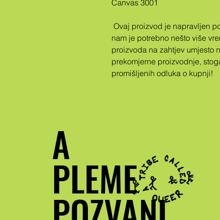
Canvas 3001
 Ovaj proizvod je napravljen posebno za vas čim naručite, zbog čega 
nam je potrebno nešto više vr
proizvoda na zahtjev umjesto 
prekomjerne proizvodnje, stog
promišljenih odluka o kupnji!
A
PLEME
POZVANI