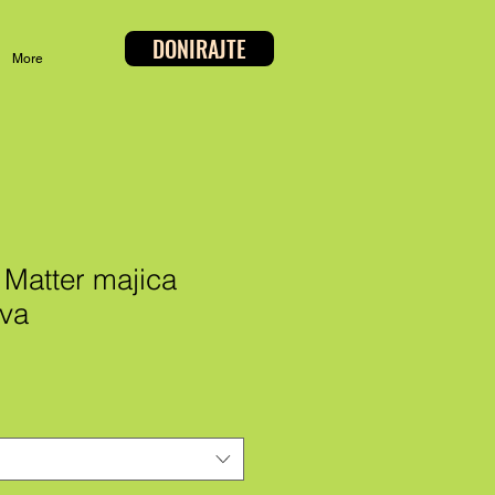
DONIRAJTE
More
 Matter majica
ava