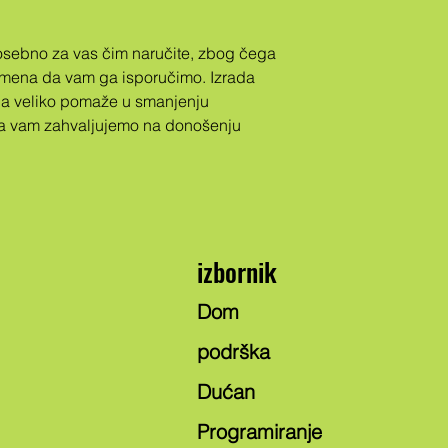
emena da vam ga isporučimo. Izrada 
na veliko pomaže u smanjenju 
a vam zahvaljujemo na donošenju 
izbornik
Dom
podrška
Dućan
Programiranje