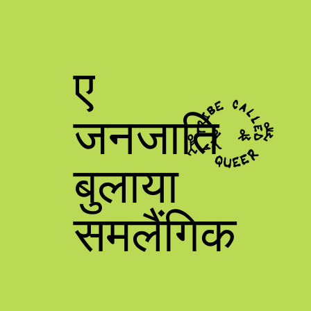
ए
जनजाति
बुलाया
समलैंगिक