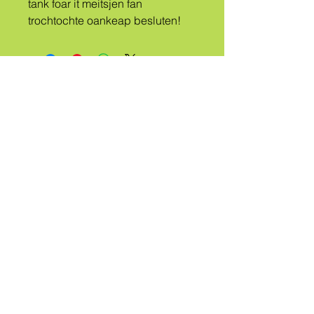
tank foar it meitsjen fan 
trochtochte oankeap besluten!
IN
FOLKSSTAM
NEMEN
QUEER
Nim kontakt mei my op