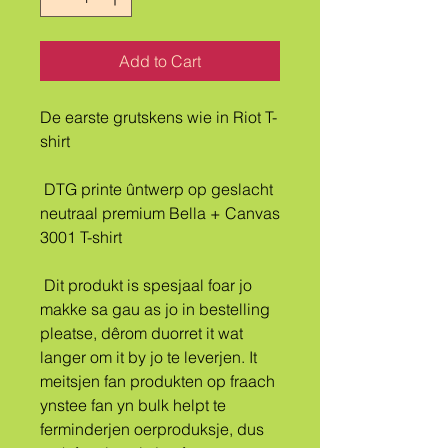
Add to Cart
De earste grutskens wie in Riot T-
shirt
 DTG printe ûntwerp op geslacht 
neutraal premium Bella + Canvas 
3001 T-shirt
 Dit produkt is spesjaal foar jo 
makke sa gau as jo in bestelling 
pleatse, dêrom duorret it wat 
langer om it by jo te leverjen. It 
meitsjen fan produkten op fraach 
ynstee fan yn bulk helpt te 
ferminderjen oerproduksje, dus 