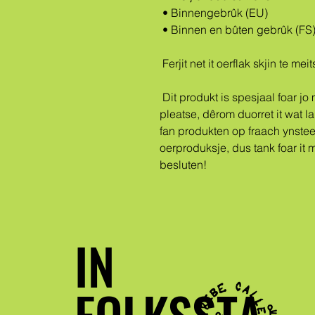
 • Binnengebrûk (EU)
 • Binnen en bûten gebrûk (FS
 Ferjit net it oerflak skjin te m
 Dit produkt is spesjaal foar jo makke sa gau as jo in bestelling 
pleatse, dêrom duorret it wat lan
fan produkten op fraach ynstee 
oerproduksje, dus tank foar it 
besluten!
IN
FOLKSSTA