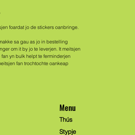
)
eitsjen foardat jo de stickers oanbringe.
ger om it by jo te leverjen. It meitsjen 
fan yn bulk helpt te ferminderjen 
meitsjen fan trochtochte oankeap 
Menu
Thús
Stypje