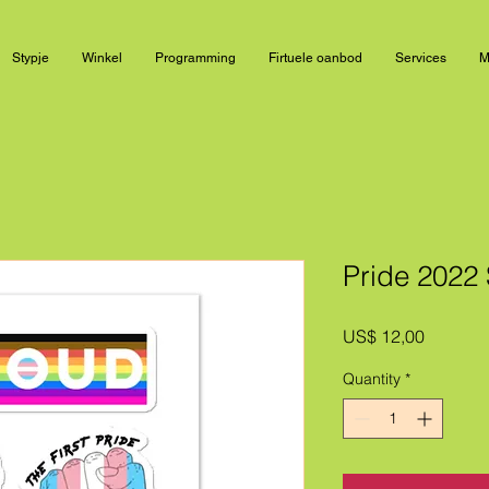
Stypje
Winkel
Programming
Firtuele oanbod
Services
M
Pride 2022 
Price
US$ 12,00
Quantity
*