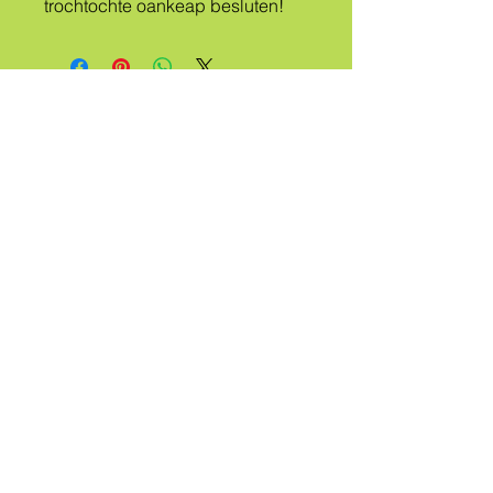
trochtochte oankeap besluten!
IN
FOLKSSTAM
NEMEN
QUEER
Nim kontakt mei my op