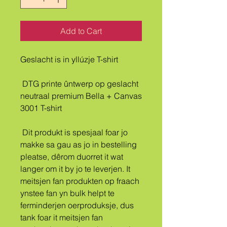
Add to Cart
Geslacht is in yllúzje T-shirt
 DTG printe ûntwerp op geslacht 
neutraal premium Bella + Canvas 
3001 T-shirt
 Dit produkt is spesjaal foar jo 
makke sa gau as jo in bestelling 
pleatse, dêrom duorret it wat 
langer om it by jo te leverjen. It 
meitsjen fan produkten op fraach 
ynstee fan yn bulk helpt te 
ferminderjen oerproduksje, dus 
tank foar it meitsjen fan 