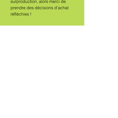
surproduction, alors merci de 
prendre des décisions d'achat 
réfléchies !
UN
TRIBU
APPELÉ
QUEER