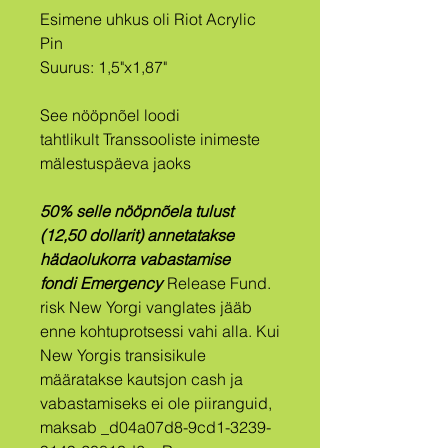
Esimene uhkus oli Riot Acrylic
Pin
Suurus: 1,5"x1,87"
See nööpnõel loodi
tahtlikult Transsooliste inimeste
mälestuspäeva jaoks
50% selle nööpnõela tulust
(12,50 dollarit) annetatakse
hädaolukorra vabastamise
fondi Emergency
Release Fund.
risk New Yorgi vanglates jääb
enne kohtuprotsessi vahi alla. Kui
New Yorgis transisikule
määratakse kautsjon ​cash ja
vabastamiseks ei ole piiranguid,
maksab _d04a07d8-9cd1-3239-