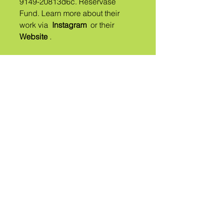
9149-20813d6c. Reservase
Fund. Learn more about their
work via
Instagram
or their
Website
.
A
HÕIM
HELISTATUD
KÜLIK