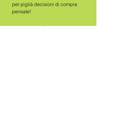
per piglià decisioni di compra 
pensate!
A
TRIBU
CHIAMATA
QUEER