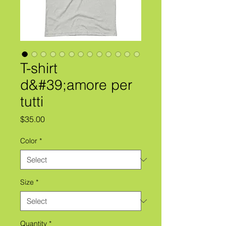
T-shirt
d&#39;amore per
tutti
Price
$35.00
Color
*
Size
*
Quantity
*