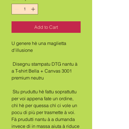
Add to Cart
U genere hè una maglietta 
d'illusione
 Disegnu stampatu DTG nantu à 
a T-shirt Bella + Canvas 3001 
premium neutru
 Stu pruduttu hè fattu soprattuttu 
per voi appena fate un ordine, 
chì hè per quessa chì ci vole un 
pocu di più per trasmette à voi. 
Fà prudutti nantu à a dumanda 
invece di in massa aiuta à riduce 