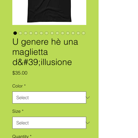
U genere hè una
maglietta
d&#39;illusione
Price
$35.00
Color
*
Size
*
Quantity
*