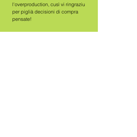
l'overproduction, cusì vi ringraziu 
per piglià decisioni di compra 
pensate!
A
TRIBU
CHIAMATA
QUEER